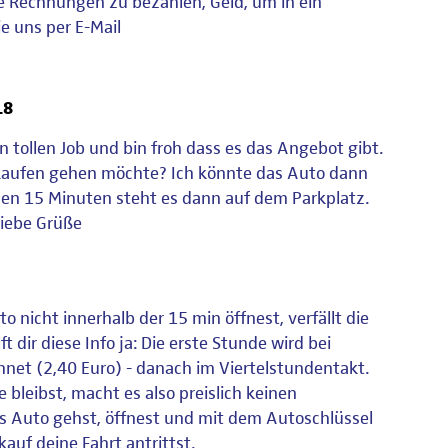
re Rechnungen zu bezahlen, Geld, um in ein
e uns per E-Mail
18
en tollen Job und bin froh dass es das Angebot gibt.
inkaufen gehen möchte? Ich könnte das Auto dann
sen 15 Minuten steht es dann auf dem Parkplatz.
Liebe Grüße
o nicht innerhalb der 15 min öffnest, verfällt die
ft dir diese Info ja: Die erste Stunde wird bei
hnet (2,40 Euro) - danach im Viertelstundentakt.
bleibst, macht es also preislich keinen
s Auto gehst, öffnest und mit dem Autoschlüssel
auf deine Fahrt antrittst.