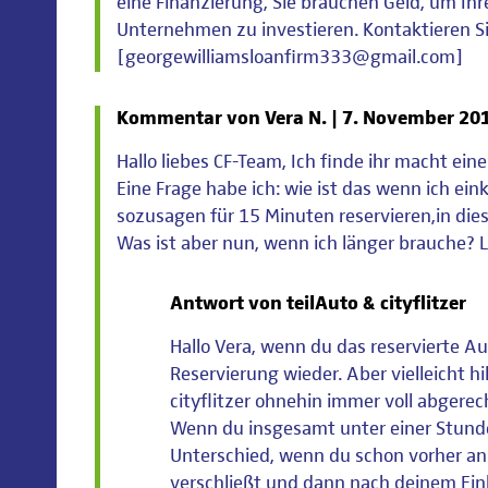
eine Finanzierung, Sie brauchen Geld, um Ih
Unternehmen zu investieren. Kontaktieren Si
[georgewilliamsloanfirm333@gmail.com]
Kommentar von Vera N. |
7. November 20
Hallo liebes CF-Team, Ich finde ihr macht ein
Eine Frage habe ich: wie ist das wenn ich e
sozusagen für 15 Minuten reservieren,in die
Was ist aber nun, wenn ich länger brauche? 
Antwort von teilAuto & cityflitzer
Hallo Vera, wenn du das reservierte Aut
Reservierung wieder. Aber vielleicht hil
cityflitzer ohnehin immer voll abgerec
Wenn du insgesamt unter einer Stunde 
Unterschied, wenn du schon vorher an
verschließt und dann nach deinem Eink