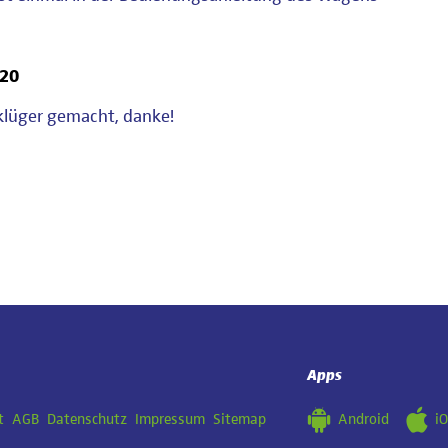
020
klüger gemacht, danke!
Apps
Android
i
t
AGB
Datenschutz
Impressum
Sitemap