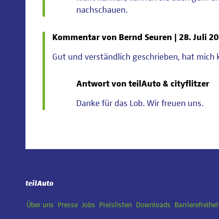
nachschauen.
Kommentar von Bernd Seuren |
28. Juli 2
Gut und verständlich geschrieben, hat mich 
Antwort von teilAuto & cityflitzer
Danke für das Lob. Wir freuen uns.
teilAuto
Navigation
Über uns
Presse
Jobs
Preislisten
Downloads
Barrierefreihei
überspringen