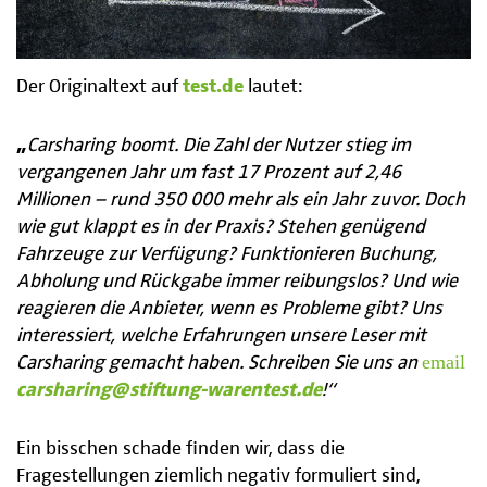
Der Originaltext auf
test.de
lautet:
„
Cars­haring boomt. Die Zahl der Nutzer stieg im
vergangenen Jahr um fast 17 Prozent auf 2,46
Millionen – rund 350 000 mehr als ein Jahr zuvor. Doch
wie gut klappt es in der Praxis? Stehen genügend
Fahr­zeuge zur Verfügung? Funk­tionieren Buchung,
Abholung und Rück­gabe immer reibungs­los? Und wie
reagieren die Anbieter, wenn es Probleme gibt? Uns
interes­siert, welche Erfahrungen unsere Leser mit
Cars­haring gemacht haben. Schreiben Sie uns an
carsharing@stiftung-warentest.de
!“
Ein bisschen schade finden wir, dass die
Fragestellungen ziemlich negativ formuliert sind,