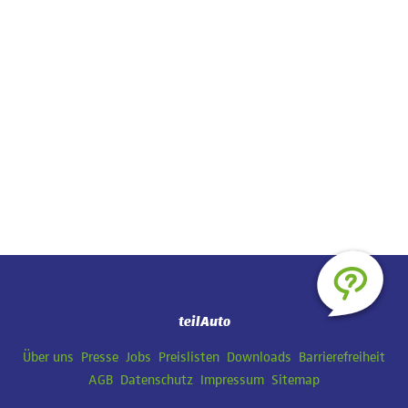
teilAuto
Navigation
Über uns
Presse
Jobs
Preislisten
Downloads
Barrierefreiheit
überspringen
AGB
Datenschutz
Impressum
Sitemap