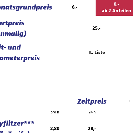
0,-
natsgrundpreis
6,-
ab 2 Anteilen
artpreis
25,-
inmalig)
it- und
lt. Liste
lometerpreis
Zeitpreis
+
pro h
24 h
tyflitzer***
2,80
28,-