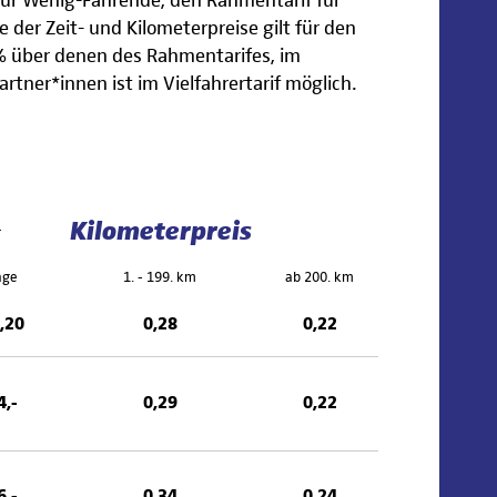
f für Wenig-Fahrende, den Rahmentarif für
 der Zeit- und Kilometerpreise gilt für den
0 % über denen des Rahmentarifes, im
artner*innen ist im Vielfahrertarif möglich.
Kilometerpreis
+
age
1. - 199. km
ab 200. km
,20
0,28
0,22
4,-
0,29
0,22
6,-
0,34
0,24