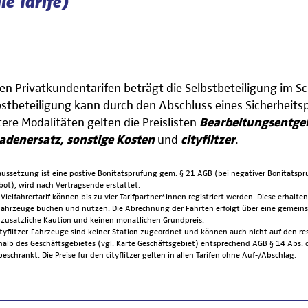
lle Tarife)
den Privatkundentarifen beträgt die Selbstbeteiligung im S
bstbeteiligung kann durch den Abschluss eines Sicherheitsp
tere Modalitäten gelten die Preislisten
Bearbeitungsentgelt
adenersatz, sonstige Kosten
und
cityflitzer
.
aussetzung ist eine postive Bonitätsprüfung gem. § 21 AGB (bei negativer Bonitätsprü
ot); wird nach Vertragsende erstattet.
 Vielfahrertarif können bis zu vier Tarifpartner*innen registriert werden. Diese erh
ahrzeuge buchen und nutzen. Die Abrechnung der Fahrten erfolgt über eine gemeinsam
 zusätzliche Kaution und keinen monatlichen Grundpreis.
ityflitzer-Fahrzeuge sind keiner Station zugeordnet und können auch nicht auf den re
halb des Geschäftsgebietes (vgl. Karte Geschäftsgebiet) entsprechend AGB § 14 Abs
beschränkt. Die Preise für den cityflitzer gelten in allen Tarifen ohne Auf-/Abschlag.