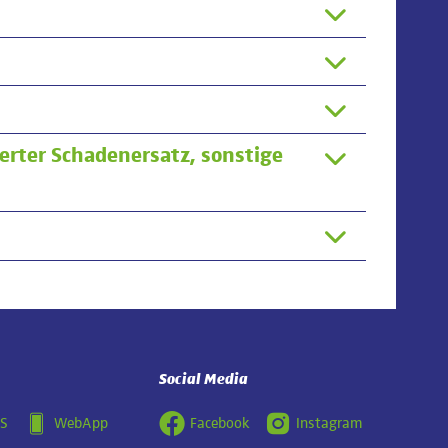
erter Schadenersatz, sonstige
Social Media
OS
WebApp
Facebook
Instagram