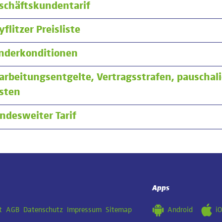
schäftskundentarif
yflitzer Preisliste
nderkonditionen
arbeitungsentgelte, Vertragsstrafen, pauschali
sten
ndesweiter Tarif
Apps
Android
i
t
AGB
Datenschutz
Impressum
Sitemap