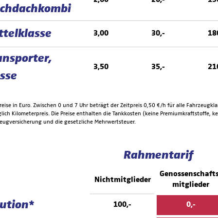
chdachkombi
ttelklasse
3,00
30,-
18
ansporter,
3,50
35,-
21
sse
Preise in Euro. Zwischen 0 und 7 Uhr beträgt der Zeitpreis 0,50 €/h für alle Fahrzeugklas
lich Kilometerpreis. Die Preise enthalten die Tankkosten (keine Premiumkraftstoffe, 
eugversicherung und die gesetzliche Mehrwertsteuer.
Rahmentarif
Genossenschaft
Nichtmitglieder
mitglieder
ution*
100,-
0,-