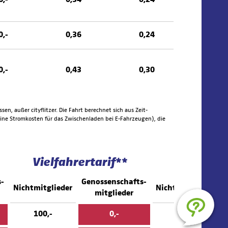
0,-
0,36
0,24
0,-
0,43
0,30
sen, außer cityflitzer. Die Fahrt berechnet sich aus Zeit-
keine Stromkosten für das Zwischenladen bei E-Fahrzeugen), die
Vielfahrertarif**
Startt
s-
Genossenschafts-
Nichtmitglieder
Nichtmitglieder
mitglieder
100,-
0,-
100,-