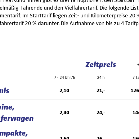
 Privatkund*innen gibt es drei Tarifoptionen: den Starttari
elmäßig-Fahrende und den Vielfahrertarif. Die folgende Liste
mentarif. Im Starttarif liegen Zeit- und Kilometerpreise 2
lfahrertarif 20 % darunter. Die Aufnahme von bis zu 4 Tarifp
Zeitpreis
7 - 24 Uhr/h
24 h
7 T
nis
2,10
21,-
126
eine,
2,40
24,-
14
eferwagen
mpakte,
2,60
26,-
15