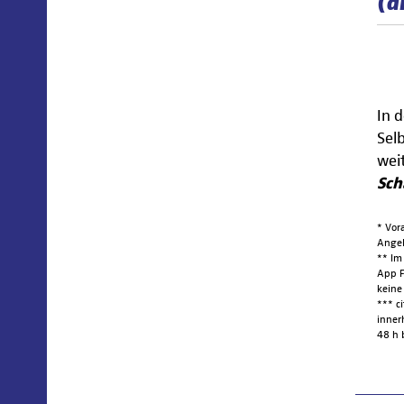
(a
In 
Sel
wei
Sch
* Vor
Angeb
** Im
App F
keine
*** c
inner
48 h 