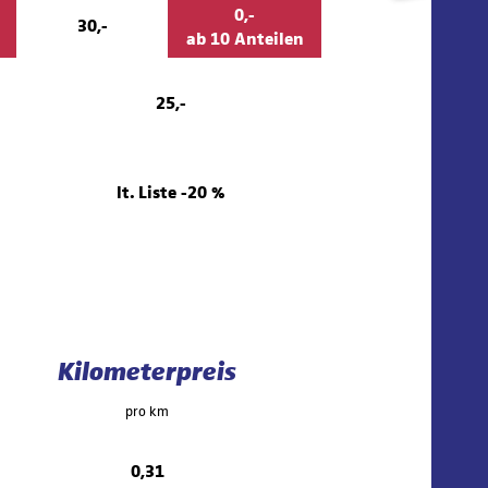
0,-
30,-
0,-
ab 10 Anteilen
25,-
25,
lt. Liste -20 %
lt. Liste
Kilometerpreis
pro km
0,31