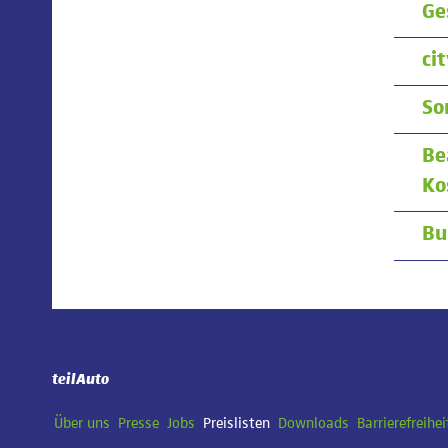
Ge
cit
So
Be
Ko
Bu
teilAuto
Navigation
Über uns
Presse
Jobs
Preislisten
Downloads
Barrierefreihei
überspringen