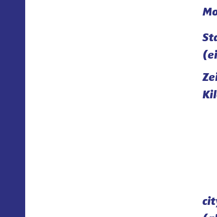
Mo
St
(e
Ze
Ki
ci