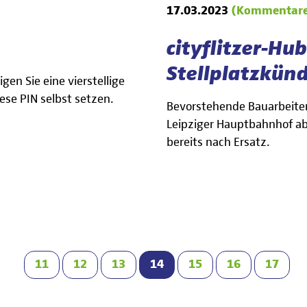
17.03.2023
(Kommentare
cityflitzer-Hu
Stellplatzkün
en Sie eine vierstellige
iese PIN selbst setzen.
Bevorstehende Bauarbeiten
Leipziger Hauptbahnhof ab
bereits nach Ersatz.
11
12
13
14
15
16
17