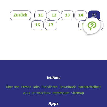
Zurück
11
12
13
14
15
16
17
Vorwärts
teilAuto
Navigation
Über uns
Presse
Jobs
Preislisten
Downloads
Barrierefreiheit
überspringen
AGB
Datenschutz
Impressum
Sitemap
Apps